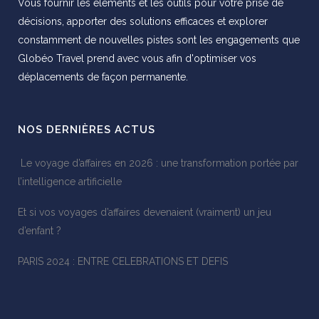
Vous fournir les éléments et les outils pour votre prise de
décisions, apporter des solutions efficaces et explorer
constamment de nouvelles pistes sont les engagements que
Globéo Travel prend avec vous afin d'optimiser vos
déplacements de façon permanente.
NOS DERNIÈRES ACTUS
Le voyage d’affaires en 2026 : une transformation portée par
l’intelligence artificielle
Et si vos voyages d’affaires devenaient (vraiment) un jeu
d’enfant ?
PARIS 2024 : ENTRE CELEBRATIONS ET DEFIS