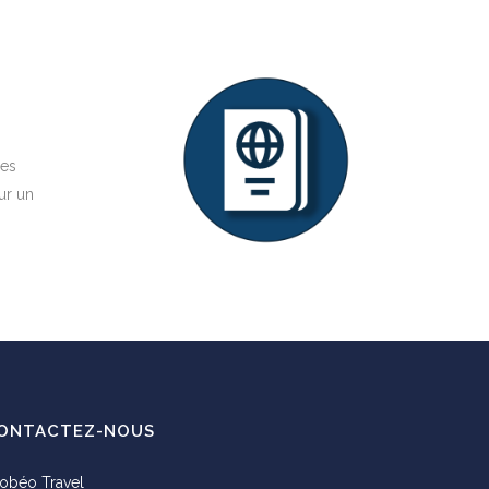
hes
ur un
ONTACTEZ-NOUS
obéo Travel