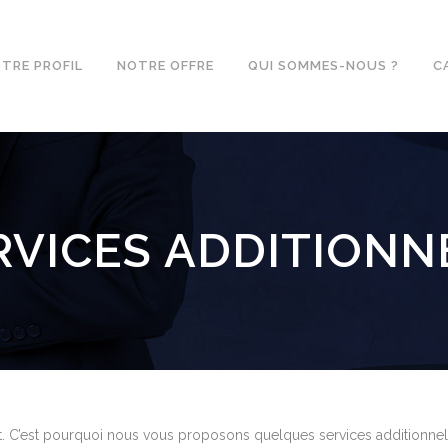
TRE PROFIL
NOTRE OFFRE
QUI SOMMES-NOUS ?
C
RVICES ADDITIONN
. C’est pourquoi nous vous proposons quelques services additionnel