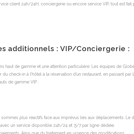
ice client 24h/24H, conciergerie ou encore service VIP, tout est fa
es additionnels : VIP/Conciergerie :
ns haut de gamme et une attention particulière. Les équipes de Globé
u check-in à l’hôtel à la réservation d’un restaurant, en passant par l
hauts de gamme VIP :
t sommes plus réactifs face aux imprévus liés aux déplacements. Le dos
avec un service disponible 24h/24 et 7j/7 par ligne dédiée.
aiements. Ainsi que du traitement en urgence des modifications.