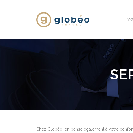
VO
SE
Chez Globéo, on pense également à votre confort