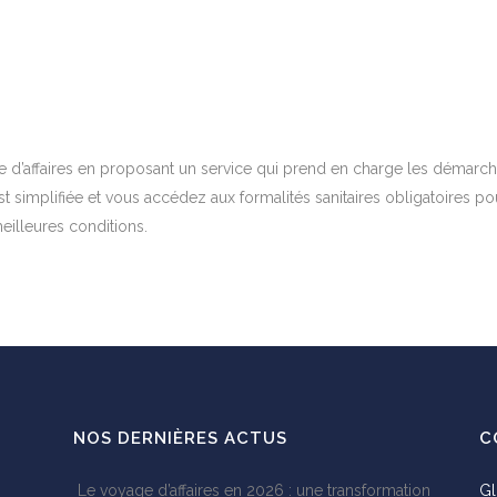
 d’affaires en proposant un service qui prend en charge les démarc
est simplifiée et vous accédez aux formalités sanitaires obligatoires po
illeures conditions.
NOS DERNIÈRES ACTUS
C
Le voyage d’affaires en 2026 : une transformation
Gl