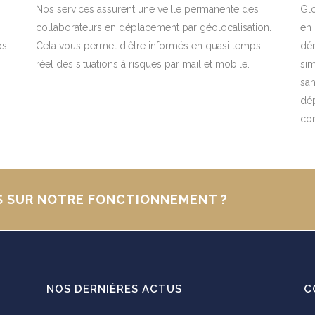
,
Nos services assurent une veille permanente des
Glo
collaborateurs en déplacement par géolocalisation.
en 
os
Cela vous permet d'être informés en quasi temps
dém
réel des situations à risques par mail et mobile.
sim
san
dép
con
S SUR NOTRE FONCTIONNEMENT ?
NOS DERNIÈRES ACTUS
C