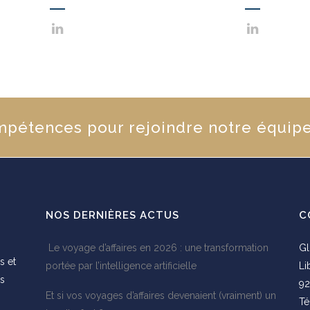
mpétences pour rejoindre notre équipe
NOS DERNIÈRES ACTUS
C
Le voyage d’affaires en 2026 : une transformation
Gl
s et
portée par l’intelligence artificielle
Li
es
92
Et si vos voyages d’affaires devenaient (vraiment) un
s
Té