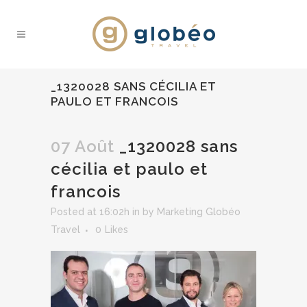
_1320028 SANS CÉCILIA ET
PAULO ET FRANCOIS
07 Août
_1320028 sans
cécilia et paulo et
francois
Posted at 16:02h
in
by
Marketing Globéo
Travel
0
Likes