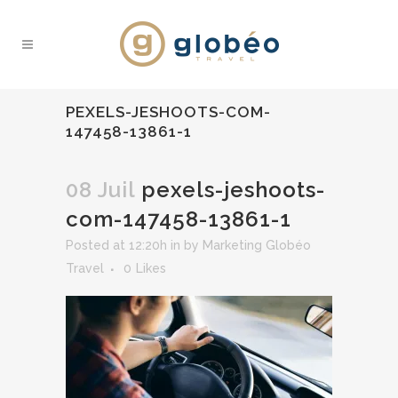
PEXELS-JESHOOTS-COM-
147458-13861-1
08 Juil
pexels-jeshoots-
com-147458-13861-1
Posted at 12:20h
in
by
Marketing Globéo
Travel
0
Likes