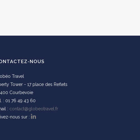
ONTACTEZ-NOUS
obéo Travel
berty Tower - 17 place des Reflets
400 Courbevoie
l. : 01 76 49 43 60
ail :
contact@globeotravel.fr
ivez-nous sur :