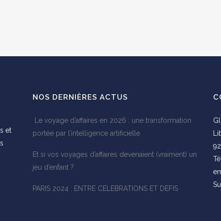
NOS DERNIÈRES ACTUS
C
Le voyage d’affaires en 2026 : une transformation
Gl
s et
portée par l’intelligence artificielle
Li
es
92
Et si vos voyages d’affaires devenaient (vraiment) un
s
Té
jeu d’enfant ?
em
Su
PARIS 2024 : ENTRE CELEBRATIONS ET DEFIS