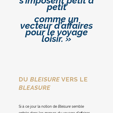
s’imposent petit à
petit
comme un
vecteur d’affaires
pour le voyage
loisir. »
DU
BLEISURE
VERS LE
BLEASURE
Si à ce jour la notion de
Bleisure
semble