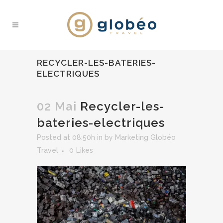
RECYCLER-LES-BATERIES-
ELECTRIQUES
02 Mai
Recycler-les-
bateries-electriques
Posted at 08:50h
in
by
Marketing Globéo
Travel
0
Likes