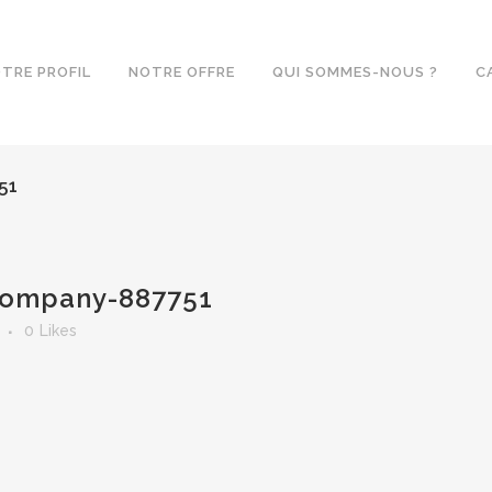
TRE PROFIL
NOTRE OFFRE
QUI SOMMES-NOUS ?
C
51
company-887751
0
Likes