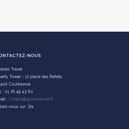
ONTACTEZ-NOUS
obéo Travel
berty Tower - 17 place des Reflets
400 Courbevoie
l. : 01 76 49 43 60
ail :
contact@globeotravel.fr
ivez-nous sur :