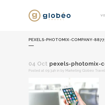
VO
PEXELS-PHOTOMIX-COMPANY-8877
04 Oct
pexels-photomix-
Posted at 09:34h
in
by
Marketing Globéo Travel