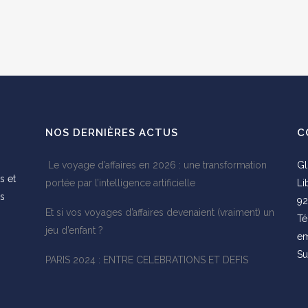
NOS DERNIÈRES ACTUS
C
Le voyage d’affaires en 2026 : une transformation
Gl
s et
portée par l’intelligence artificielle
Li
es
92
Et si vos voyages d’affaires devenaient (vraiment) un
s
Té
jeu d’enfant ?
em
Su
PARIS 2024 : ENTRE CELEBRATIONS ET DEFIS