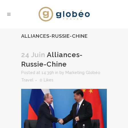
ALLIANCES-RUSSIE-CHINE
24 Juin
Alliances-
Russie-Chine
Posted at 14:39h
in
by
Marketing Globéo
Travel
0
Likes