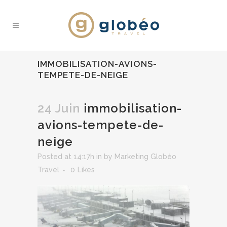
IMMOBILISATION-AVIONS-
TEMPETE-DE-NEIGE
24 Juin
immobilisation-
avions-tempete-de-
neige
Posted at 14:17h
in
by
Marketing Globéo
Travel
0
Likes