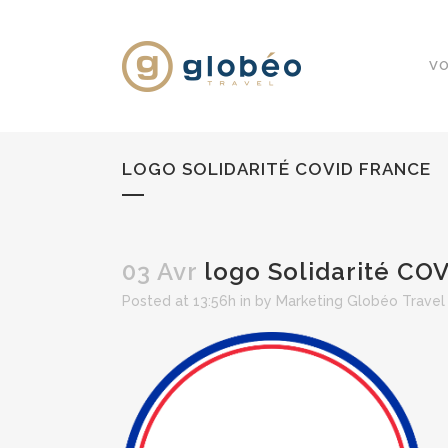
VO
LOGO SOLIDARITÉ COVID FRANCE
03 Avr
logo Solidarité CO
Posted at 13:56h
in
by
Marketing Globéo Travel