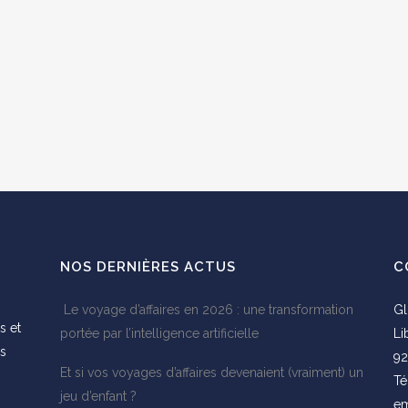
NOS DERNIÈRES ACTUS
C
Le voyage d’affaires en 2026 : une transformation
Gl
s et
portée par l’intelligence artificielle
Li
es
92
Et si vos voyages d’affaires devenaient (vraiment) un
s
Té
jeu d’enfant ?
em