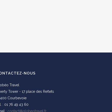
ONTACTEZ-NOUS
obéo Travel
berty Tower - 17 place des Reflets
400 Courbevoie
l. : 01 76 49 43 60
ail :
contact@globeotravel.fr