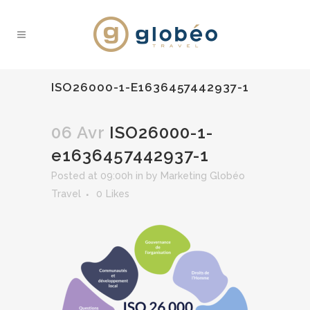
ISO26000-1-E1636457442937-1
06 Avr
ISO26000-1-
e1636457442937-1
Posted at 09:00h
in
by
Marketing Globéo
Travel
0
Likes