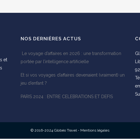
NOS DERNIÈRES ACTUS
C
Le voyage d’affaires en 2026 : une transformation
Gl
s et
portée par l’intelligence artificielle
Li
es
92
Et si vos voyages d’affaires devenaient (vraiment) un
s
Té
jeu d’enfant ?
em
Su
PARIS 2024 : ENTRE CELEBRATIONS ET DEFIS
© 2016-2024 Globéo Travel -
Mentions légales