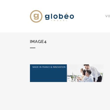
VO
IMAGE4