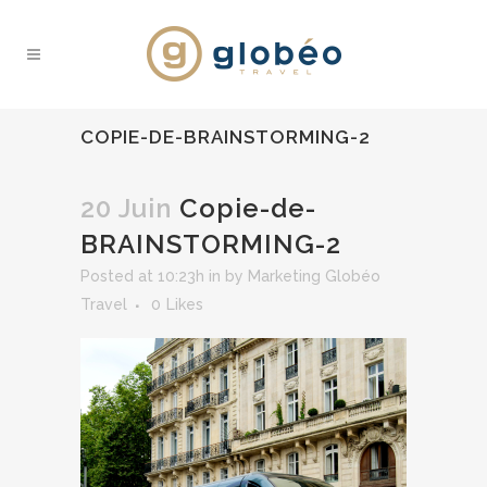
COPIE-DE-BRAINSTORMING-2
20 Juin
Copie-de-
BRAINSTORMING-2
Posted at 10:23h
in
by
Marketing Globéo
Travel
0
Likes