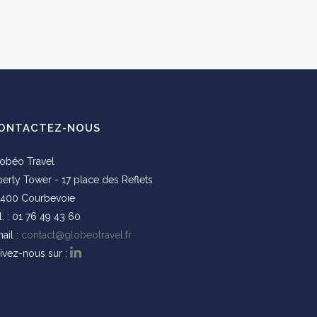
ONTACTEZ-NOUS
obéo Travel
berty Tower - 17 place des Reflets
400 Courbevoie
l. : 01 76 49 43 60
ail :
contact@globeotravel.fr
ivez-nous sur :