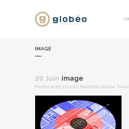
VO
IMAGE
20 Juin
image
Posted at 09:33h
in
by
Marketing Globéo Travel