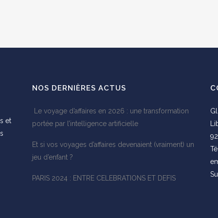
NOS DERNIÈRES ACTUS
C
Le voyage d’affaires en 2026 : une transformation
Gl
s et
portée par l’intelligence artificielle
Li
es
92
Et si vos voyages d’affaires devenaient (vraiment) un
s
Té
jeu d’enfant ?
em
Su
PARIS 2024 : ENTRE CELEBRATIONS ET DEFIS