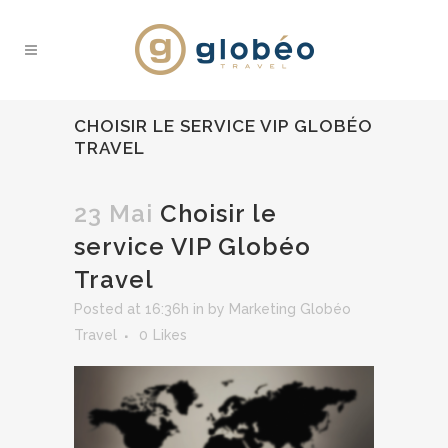
CHOISIR LE SERVICE VIP GLOBÉO
TRAVEL
23 Mai
Choisir le
service VIP Globéo
Travel
Posted at 16:36h
in
by
Marketing Globéo
Travel
0
Likes