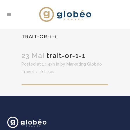
TRAIT-OR-1-1
23 Mai
trait-or-1-1
Posted at 14:43h
in
by
Marketing Globéo
Travel
0
Likes