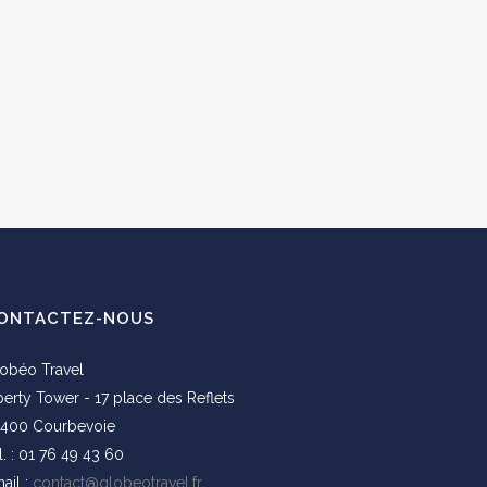
ONTACTEZ-NOUS
obéo Travel
berty Tower - 17 place des Reflets
400 Courbevoie
l. : 01 76 49 43 60
ail :
contact@globeotravel.fr