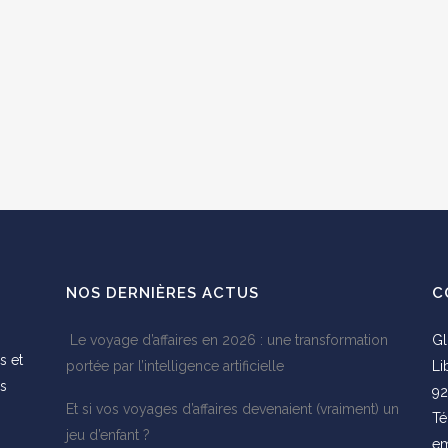
NOS DERNIÈRES ACTUS
C
Le voyage d’affaires en 2026 : une transformation
Gl
s et
portée par l’intelligence artificielle
Li
es
92
Et si vos voyages d’affaires devenaient (vraiment) un
s
Té
jeu d’enfant ?
em