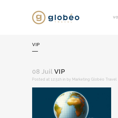
VO
VIP
08 Juil
VIP
Posted at 12:51h
in
by
Marketing Globéo Travel