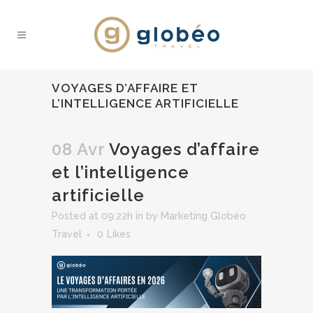
VOYAGES D’AFFAIRE ET
L’INTELLIGENCE ARTIFICIELLE
08 Avr
Voyages d’affaire
et l’intelligence
artificielle
Posted at 09:22h
in
by
Marketing Globéo
Travel
0
Likes