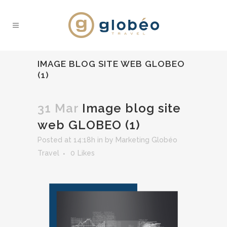
IMAGE BLOG SITE WEB GLOBEO
(1)
31 Mar
Image blog site
web GLOBEO (1)
Posted at 14:18h
in
by
Marketing Globéo
Travel
0
Likes