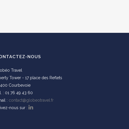
ONTACTEZ-NOUS
obéo Travel
berty Tower - 17 place des Reflets
400 Courbevoie
l. : 01 76 49 43 60
ail :
contact@globeotravel.fr
ivez-nous sur :