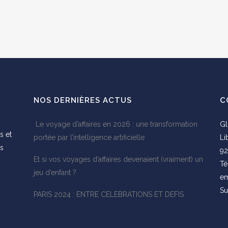
NOS DERNIÈRES ACTUS
C
Le voyage d’affaires en 2026 : une transformation
Gl
s et
portée par l’intelligence artificielle
Li
es
92
Et si vos voyages d’affaires devenaient (vraiment) un
s
Té
jeu d’enfant ?
em
Su
PARIS 2024 : ENTRE CELEBRATIONS ET DEFIS