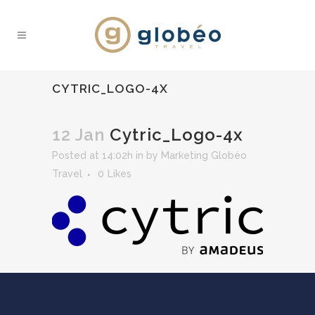
CYTRIC_LOGO-4X
12 Jan
Cytric_Logo-4x
Posted at 14:02h
in
by
Marketing Globéo
Travel
0
Likes