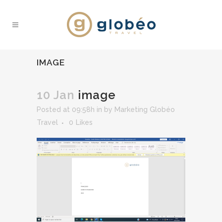
IMAGE
10 Jan
image
Posted at 09:58h
in
by
Marketing Globéo
Travel
0
Likes