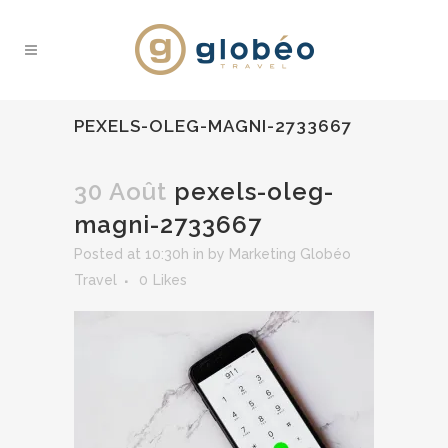
PEXELS-OLEG-MAGNI-2733667
30 Août
pexels-oleg-
magni-2733667
Posted at 10:30h
in
by
Marketing Globéo
Travel
0
Likes