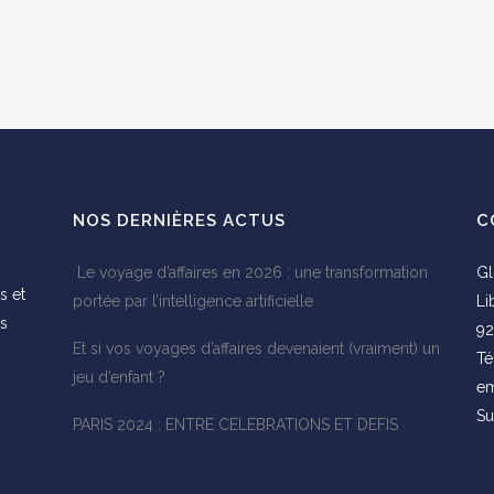
NOS DERNIÈRES ACTUS
C
Le voyage d’affaires en 2026 : une transformation
Gl
s et
portée par l’intelligence artificielle
Li
es
92
Et si vos voyages d’affaires devenaient (vraiment) un
s
Té
jeu d’enfant ?
em
Su
PARIS 2024 : ENTRE CELEBRATIONS ET DEFIS