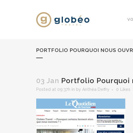
VO
PORTFOLIO POURQUOI NOUS OUV
03 Jan
Portfolio Pourquoi
Posted at 09:37h
in
by
Anthéa Deffry
0
Likes