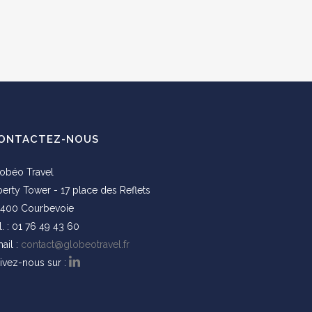
ONTACTEZ-NOUS
obéo Travel
berty Tower - 17 place des Reflets
400 Courbevoie
l. : 01 76 49 43 60
ail :
contact@globeotravel.fr
ivez-nous sur :