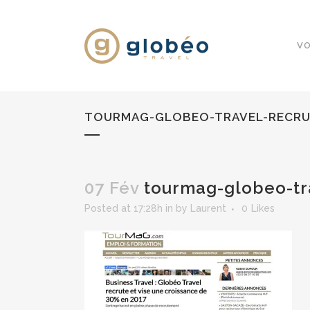
VO
TOURMAG-GLOBEO-TRAVEL-RECR
07 Fév
tourmag-globeo-tr
Posted at 17:28h
in
by
Laurent
0
Likes