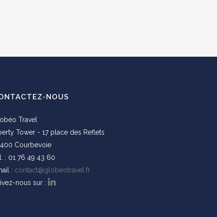
ONTACTEZ-NOUS
obéo Travel
berty Tower - 17 place des Reflets
400 Courbevoie
l. : 01 76 49 43 60
ail :
contact@globeotravel.fr
ivez-nous sur :