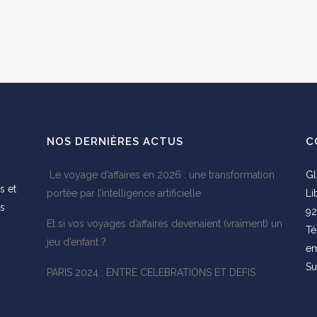
NOS DERNIÈRES ACTUS
C
Le voyage d’affaires en 2026 : une transformation
Gl
s et
portée par l’intelligence artificielle
Li
es
92
Et si vos voyages d’affaires devenaient (vraiment) un
s
Té
jeu d’enfant ?
em
Su
PARIS 2024 : ENTRE CELEBRATIONS ET DEFIS