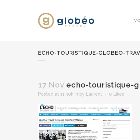
VO
ECHO-TOURISTIQUE-GLOBEO-TRA
17 Nov
echo-touristique-g
Posted at 11:30h
in
by
Laurent
0
Likes