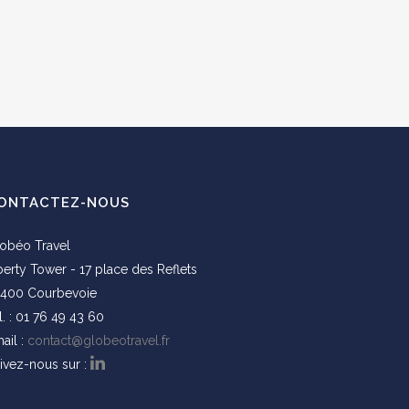
ONTACTEZ-NOUS
obéo Travel
berty Tower - 17 place des Reflets
400 Courbevoie
l. : 01 76 49 43 60
ail :
contact@globeotravel.fr
ivez-nous sur :