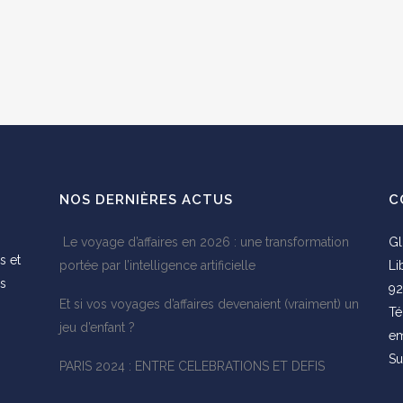
NOS DERNIÈRES ACTUS
C
Le voyage d’affaires en 2026 : une transformation
Gl
s et
portée par l’intelligence artificielle
Li
es
92
Et si vos voyages d’affaires devenaient (vraiment) un
s
Té
jeu d’enfant ?
em
Su
PARIS 2024 : ENTRE CELEBRATIONS ET DEFIS