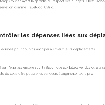
temps tout en ayant la garantie du respect des budgets. Chez Gl
éservation comme Traveldoo, Cytric.
contrôler les dépenses liées aux dép
s équipes pour pourvoir anticiper au mieux leurs déplacements.
f qui n’aura pas encore subi l’inflation due aux billets vendus ou à la s
eté de cette offre pousse les vendeurs à augmenter leurs prix.