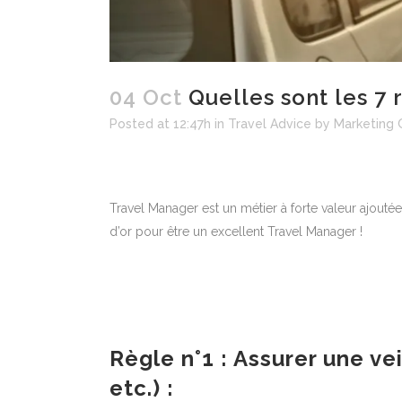
04 Oct
Quelles sont les 7 
Posted at 12:47h
in
Travel Advice
by
Marketing 
Travel Manager est un métier à forte valeur ajoutée
d’or pour être un excellent Travel Manager !
Règle n°1 : Assurer une ve
etc.) :