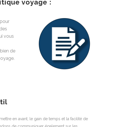
itique voyage :
 pour
 des
ui vous
z
 bien de
voyage.
til
ettre en avant, le gain de temps et la facilité de
ommandons de communiquer également sur les