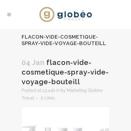
FLACON-VIDE-COSMETIQUE-
SPRAY-VIDE-VOYAGE-BOUTEILL
04 Jan
flacon-vide-
cosmetique-spray-vide-
voyage-bouteill
Posted at 13:44h
in
by
Marketing Globéo
Travel
0
Likes