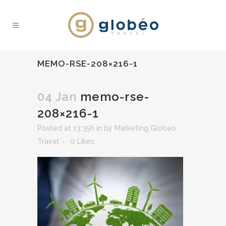
MEMO-RSE-208×216-1
04 Jan
memo-rse-
208×216-1
Posted at 13:35h
in
by
Marketing Globéo
Travel
0
Likes