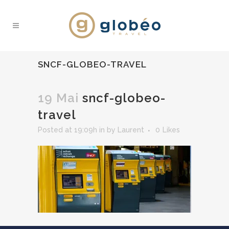
SNCF-GLOBEO-TRAVEL
19 Mai
sncf-globeo-
travel
Posted at 19:09h
in
by
Laurent
0
Likes