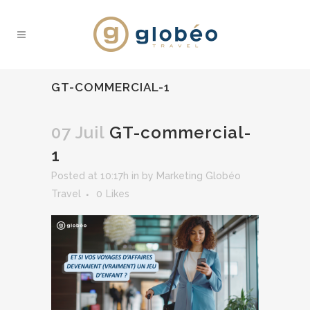
GT-COMMERCIAL-1
07 Juil
GT-commercial-
1
Posted at 10:17h
in
by
Marketing Globéo
Travel
0
Likes