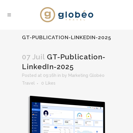
GT-PUBLICATION-LINKEDIN-2025
07 Juil
GT-Publication-
LinkedIn-2025
Posted at 09:16h
in
by
Marketing Globéo
Travel
0
Likes