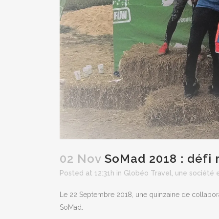
02 Nov
SoMad 2018 : défi 
Posted at 12:31h
in
Globéo Travel, une société
Le 22 Septembre 2018, une quinzaine de collaborat
SoMad.