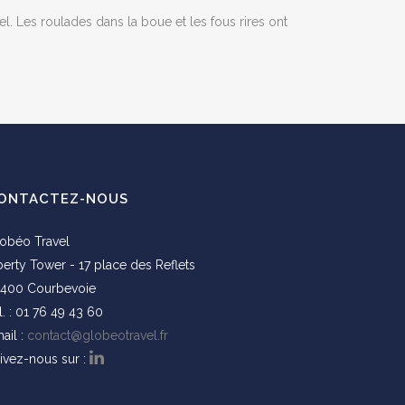
l. Les roulades dans la boue et les fous rires ont
ONTACTEZ-NOUS
obéo Travel
berty Tower - 17 place des Reflets
400 Courbevoie
l. : 01 76 49 43 60
ail :
contact@globeotravel.fr
ivez-nous sur :