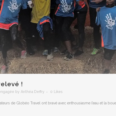
relevé !
 engagée
by
Anthéa Deffry
0
Likes
eurs de Globéo Travel ont bravé avec enthousiasme l’eau et la boue à