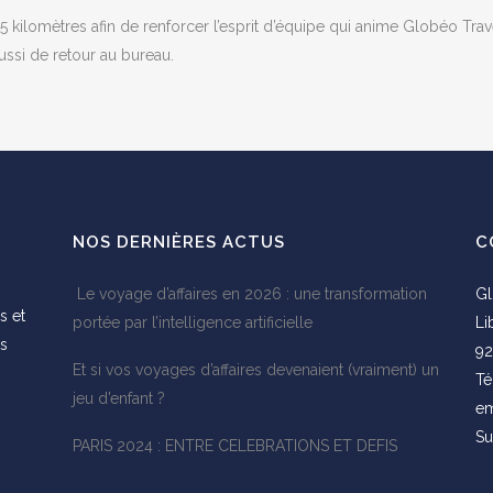
 kilomètres afin de renforcer l’esprit d’équipe qui anime Globéo Trave
ussi de retour au bureau.
NOS DERNIÈRES ACTUS
C
Le voyage d’affaires en 2026 : une transformation
Gl
s et
portée par l’intelligence artificielle
Li
es
92
Et si vos voyages d’affaires devenaient (vraiment) un
s
Té
jeu d’enfant ?
em
Su
PARIS 2024 : ENTRE CELEBRATIONS ET DEFIS