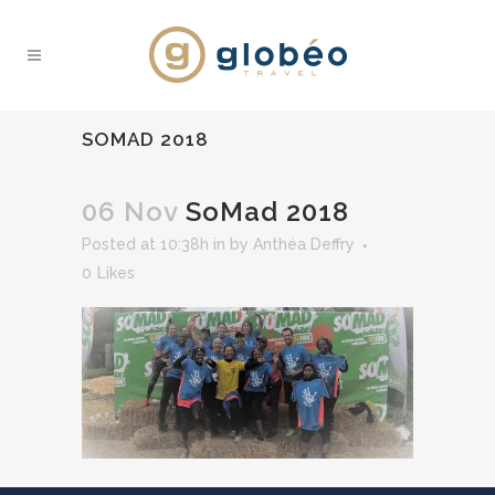
SOMAD 2018
06 Nov
SoMad 2018
Posted at 10:38h
in
by
Anthéa Deffry
0
Likes