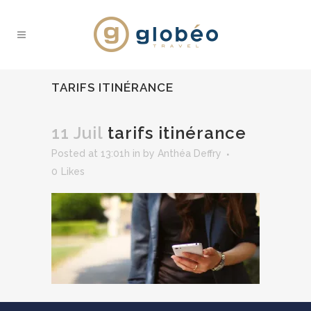
TARIFS ITINÉRANCE
11 Juil
tarifs itinérance
Posted at 13:01h
in
by
Anthéa Deffry
0
Likes