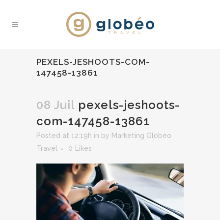
PEXELS-JESHOOTS-COM-
147458-13861
08 Juil
pexels-jeshoots-
com-147458-13861
Posted at 12:19h
in
by
Marketing Globéo
Travel
0
Likes