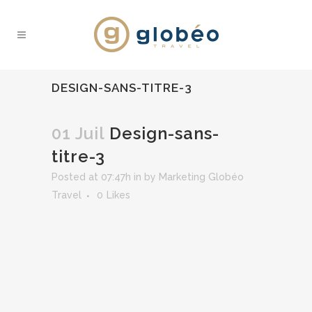
DESIGN-SANS-TITRE-3
01 Juil
Design-sans-
titre-3
Posted at 07:47h
in
by
Marketing Globéo
Travel
0
Likes