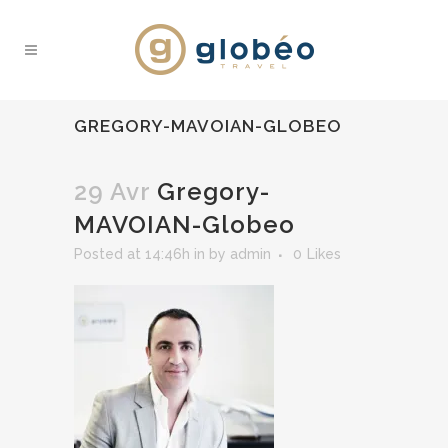
GREGORY-MAVOIAN-GLOBEO
29 Avr
Gregory-
MAVOIAN-Globeo
Posted at 14:46h
in
by
admin
0
Likes