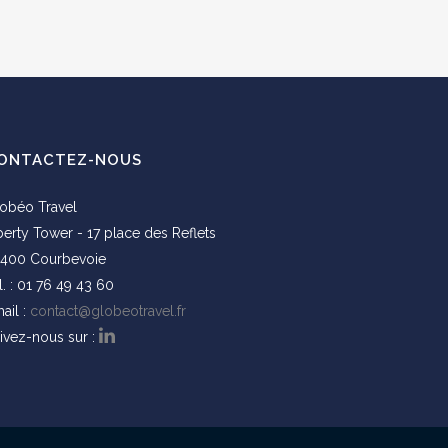
ONTACTEZ-NOUS
obéo Travel
berty Tower - 17 place des Reflets
400 Courbevoie
l. : 01 76 49 43 60
ail :
contact@globeotravel.fr
ivez-nous sur :