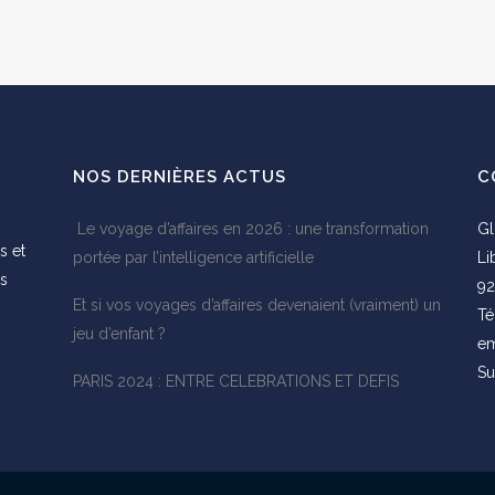
NOS DERNIÈRES ACTUS
C
Le voyage d’affaires en 2026 : une transformation
Gl
s et
portée par l’intelligence artificielle
Li
es
92
Et si vos voyages d’affaires devenaient (vraiment) un
s
Té
jeu d’enfant ?
em
Su
PARIS 2024 : ENTRE CELEBRATIONS ET DEFIS