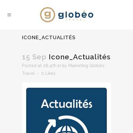
ICONE_ACTUALITÉS
15 Sep
Icone_Actualités
Posted at 08:47h
in
by
Marketing Globéo
Travel
0
Likes