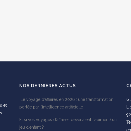
NOS DERNIÈRES ACTUS
C
Le voyage d’affaires en 2026 : une transformation
Gl
s et
portée par l’intelligence artificielle
Li
es
92
Et si vos voyages d’affaires devenaient (vraiment) un
s
Té
jeu d’enfant ?
em