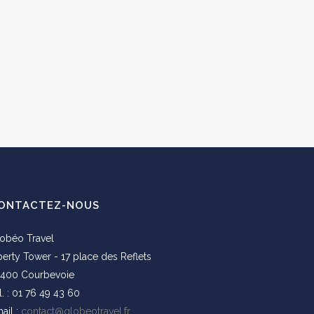
ONTACTEZ-NOUS
obéo Travel
berty Tower - 17 place des Reflets
400 Courbevoie
l. : 01 76 49 43 60
ail :
contact@globeotravel.fr