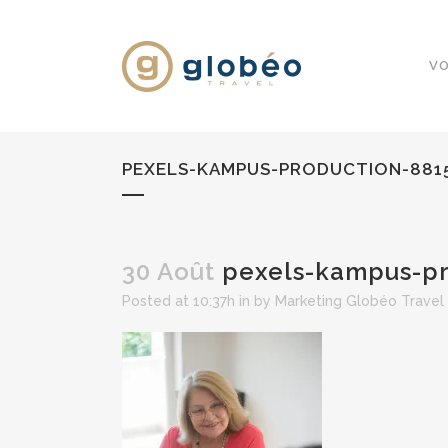
VO
PEXELS-KAMPUS-PRODUCTION-881
30 Août
pexels-kampus-pr
Posted at 10:37h
in
by
Marketing Globéo Travel