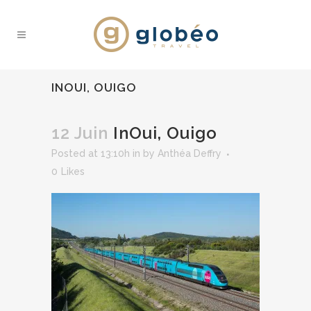
INOUI, OUIGO
12 Juin
InOui, Ouigo
Posted at 13:10h
in
by
Anthéa Deffry
0
Likes