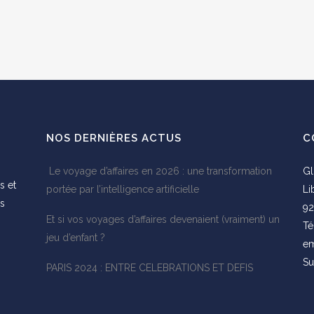
NOS DERNIÈRES ACTUS
C
Le voyage d’affaires en 2026 : une transformation
Gl
s et
portée par l’intelligence artificielle
Li
es
92
Et si vos voyages d’affaires devenaient (vraiment) un
s
Té
jeu d’enfant ?
em
Su
PARIS 2024 : ENTRE CELEBRATIONS ET DEFIS