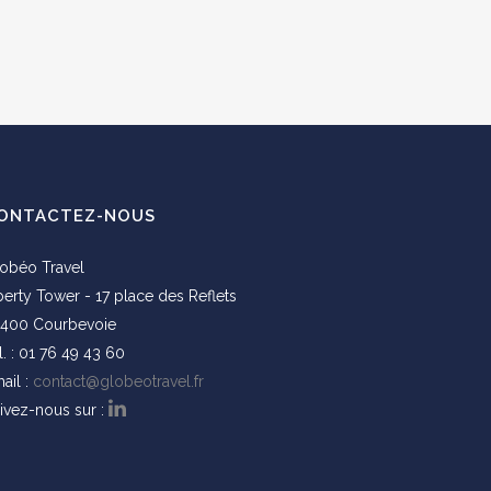
ONTACTEZ-NOUS
obéo Travel
berty Tower - 17 place des Reflets
400 Courbevoie
l. : 01 76 49 43 60
ail :
contact@globeotravel.fr
ivez-nous sur :