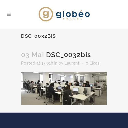
DSC_0032BIS
03 Mai
DSC_0032bis
Posted at 17:01h
in
by
Laurent
0
Likes