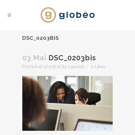
DSC_0203BIS
03 Mai
DSC_0203bis
Posted at 17:03h
in
by
Laurent
0
Likes