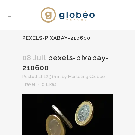
PEXELS-PIXABAY-210600
08 Juil
pexels-pixabay-
210600
Posted at 12:31h
in
by
Marketing Globéo
Travel
0
Likes