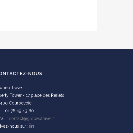
ONTACTEZ-NOUS
obéo Travel
berty Tower - 17 place des Reflets
400 Courbevoie
l. : 01 76 49 43 60
ail :
contact@globeotravel.fr
ivez-nous sur :