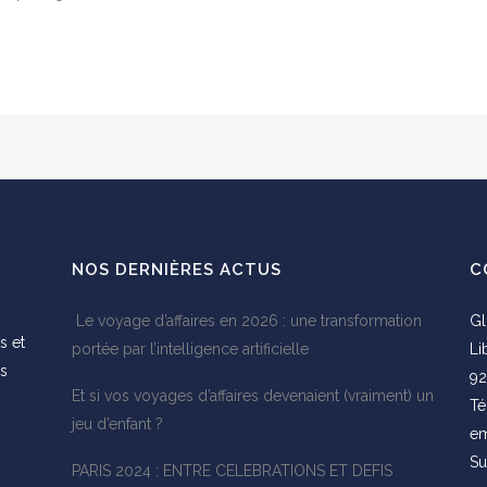
NOS DERNIÈRES ACTUS
C
Le voyage d’affaires en 2026 : une transformation
Gl
s et
portée par l’intelligence artificielle
Li
es
92
Et si vos voyages d’affaires devenaient (vraiment) un
s
Té
jeu d’enfant ?
em
Su
PARIS 2024 : ENTRE CELEBRATIONS ET DEFIS