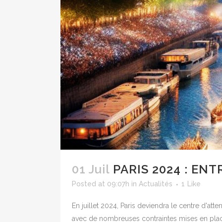
01 Juil
PARIS 2024 : EN
Posted at 09:07h
in
Actualités
1
Like
En juillet 2024, Paris deviendra le centre d'at
avec de nombreuses contraintes mises en plac